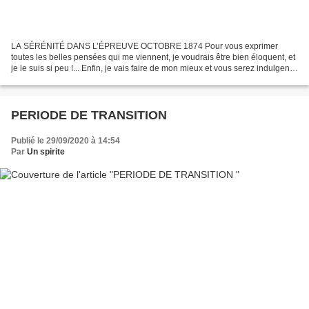
LA SÉRÉNITÉ DANS L’ÉPREUVE OCTOBRE 1874 Pour vous exprimer
toutes les belles pensées qui me viennent, je voudrais être bien éloquent, et
je le suis si peu !... Enfin, je vais faire de mon mieux et vous serez indulgents.
Chers prisonniers, je voudrais...
PERIODE DE TRANSITION
Publié le 29/09/2020 à 14:54
Par
Un spirite