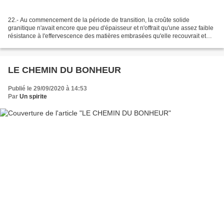
22.- Au commencement de la période de transition, la croûte solide
granitique n'avait encore que peu d'épaisseur et n'offrait qu'une assez faible
résistance à l'effervescence des matières embrasées qu'elle recouvrait et
comprimait. Il s'y produisait des...
LE CHEMIN DU BONHEUR
Publié le 29/09/2020 à 14:53
Par
Un spirite