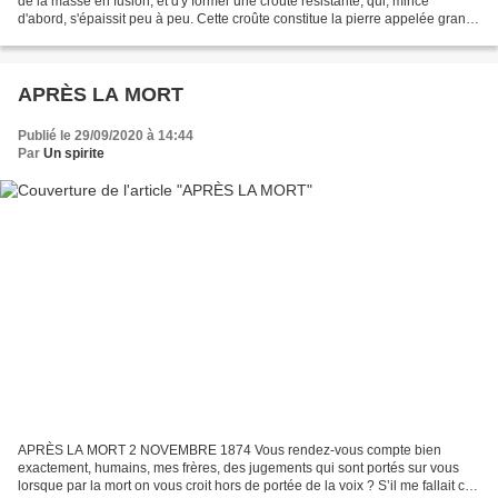
de la masse en fusion, et d'y former une croûte résistante, qui, mince
d'abord, s'épaissit peu à peu. Cette croûte constitue la pierre appelée granit,
d'une extrême dureté,...
APRÈS LA MORT
Publié le 29/09/2020 à 14:44
Par
Un spirite
APRÈS LA MORT 2 NOVEMBRE 1874 Vous rendez-vous compte bien
exactement, humains, mes frères, des jugements qui sont portés sur vous
lorsque par la mort on vous croit hors de portée de la voix ? S’il me fallait ce