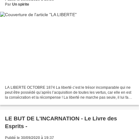
Par
Un spirite
LA LIBERTE OCTOBRE 1874 La liberté c’est le trésor incomparable qui ne
peut être possédé qu’après l’acquisition de toutes les vertus, car elle en est
la consécration et la récompense ! La liberté ne marche pas seule, il lui faut
le brillant cortège des...
LE BUT DE L'INCARNATION - Le Livre des
Esprits -
Publié le 30/09/2020 à 19:37