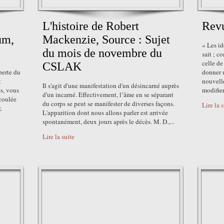
L'histoire de Robert
Revu
um,
Mackenzie, Source : Sujet
« Les id
du mois de novembre du
sait ; c
celle de
CSLAK
perte du
donner u
t
nouvelle
Il s'agit d'une manifestation d'un désincarné auprès
es, vous
modifier 
d'un incarné. Effectivement, l’âme en se séparant
écoulée
du corps se peut se manifester de diverses façons.
Lire la 
,
L'apparition dont nous allons parler est arrivée
spontanément, deux jours après le décès. M. D.,...
Lire la suite