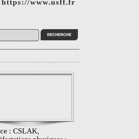
 https://www.usff.fr
rce : CSLAK,