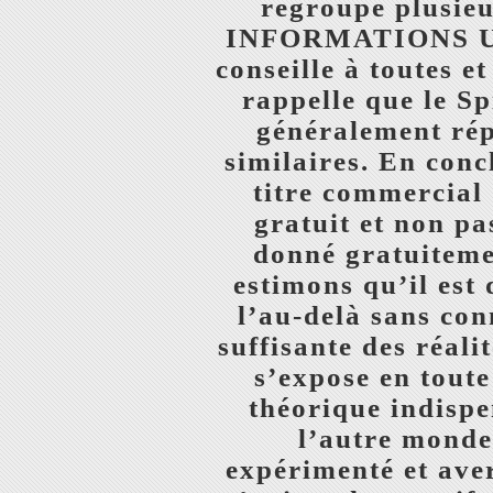
regroupe plusieu
INFORMATIONS UTI
conseille à toutes e
rappelle que le S
généralement répa
similaires. En conc
titre commercial 
gratuit et non p
donné gratuitemen
estimons qu’il es
l’au-delà sans con
suffisante des réali
s’expose en tout
théorique indisp
l’autre monde 
expérimenté et avert