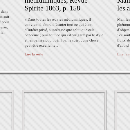
médiumniques, Revue
Mani
Spirite 1863, p. 158
les 
 dans
ué soit
« Dans toutes les œuvres médiumniques, il
Manifest
é pour
convient d’abord d’écarter tout ce qui étant
phénomè
resse,
d’intérêt privé, n’intéresse que celui que cela
d'objets
r...
concerne ; puis tout ce qui est vulgaire par le style
; ce son
et les pensées, ou puéril par le sujet ; une chose
fruits, 
peut être excellente...
d'abord 
Lire la suite
Lire la 