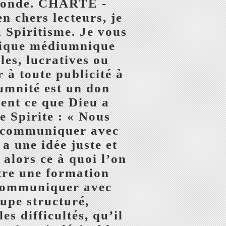
e monde. CHARTE -
hers lecteurs, je
u Spiritisme. Je vous
atique médiumnique
les, lucratives ou
 à toute publicité à
iumnité est un don
ent ce que Dieu a
e Spirite : « Nous
r communiquer avec
a une idée juste et
 alors ce à quoi l’on
tre une formation
 communiquer avec
oupe structuré,
es difficultés, qu’il