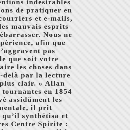
entions indésirables
lons de pratiquer en
ourriers et e-mails,
des mauvais esprits
débarrasser. Nous ne
périence, afin que
s’aggravent pas
e que soit votre
faire les choses dans
delà par la lecture
plus clair. » Allan
s tournantes en 1854
rvé assidûment les
entale, il prit
qu’il synthétisa et
es Centre Spirite :