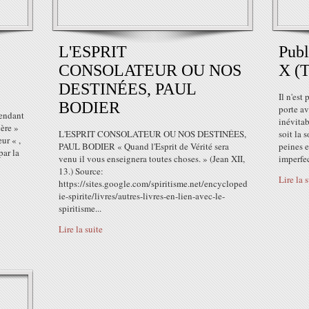
L'ESPRIT
Publ
CONSOLATEUR OU NOS
X (T
DESTINÉES, PAUL
Il n'est
BODIER
porte av
pendant
inévitab
ère »
L'ESPRIT CONSOLATEUR OU NOS DESTINÉES,
soit la 
ur « ,
PAUL BODIER « Quand l'Esprit de Vérité sera
peines e
par la
venu il vous enseignera toutes choses. » (Jean XII,
imperfec
13.) Source:
Lire la 
https://sites.google.com/spiritisme.net/encycloped
ie-spirite/livres/autres-livres-en-lien-avec-le-
spiritisme...
Lire la suite