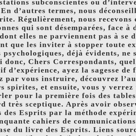
stations subconscientes ou d’interv
 En d’autres termes, nous déconseil
rite. Régulièrement, nous recevons c
nnes qui sont désemparées, face à 
 dont elles ne parviennent pas à se 
 que les inviter à stopper toute ex
s psychologiques, déjà évidents, ne 
i donc, Chers Correspondants, quell
oif d’expérience, ayez la sagesse de 
 par vous instruire, découvrez l’au-
 spirites, et ensuite, vous y verrez 
ler pour la première fois des table
rd très sceptique. Après avoir obse
 des Esprits par la méthode expérim
nquante cahiers de communications 
ase du livre des Esprits. Liens sourc