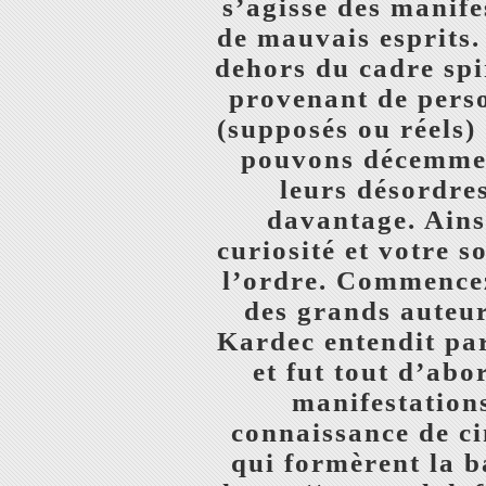
s’agisse des manife
de mauvais esprits.
dehors du cadre spi
provenant de perso
(supposés ou réels)
pouvons décemment
leurs désordre
davantage. Ains
curiosité et votre s
l’ordre. Commencez
des grands auteurs
Kardec entendit par
et fut tout d’abo
manifestations
connaissance de ci
qui formèrent la b