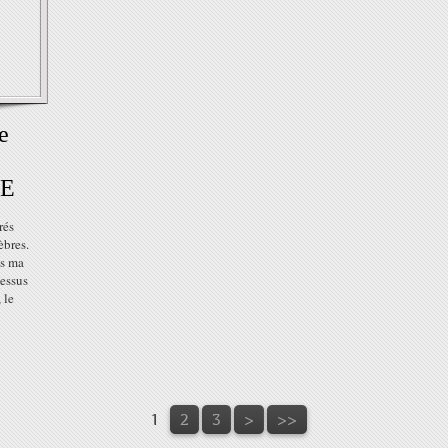
e
ME
rés
èbres.
is ma
dessus
 le
1
2
3
>
>>