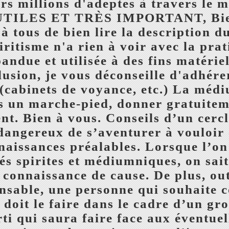
rs millions d'adeptes à travers l
LES ET TRÈS IMPORTANT, Bien c
t à tous de bien lire la description d
piritisme n'a rien à voir avec la pr
ndue et utilisée à des fins matériel
lusion, je vous déconseille d'adhérer
(cabinets de voyance, etc.) La méd
as un marche-pied, donner gratuitem
t. Bien à vous. Conseils d’un cercl
t dangereux de s’aventurer à vouloi
naissances préalables. Lorsque l’on 
tés spirites et médiumniques, on sait
e connaissance de cause. De plus, ou
ensable, une personne qui souhaite
doit le faire dans le cadre d’un gr
i qui saura faire face aux éventuell