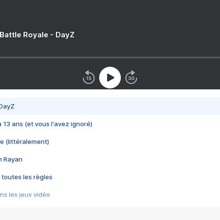
 Battle Royale - DayZ
 DayZ
 a 13 ans (et vous l'avez ignoré)
e (littéralement)
im Rayan
 toutes les règles
s les jeux vidéo
us choquant de Rockstar ? - Le scandale BULLY