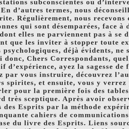
stations subconscientes ou d’interv
 En d’autres termes, nous déconseil
rite. Régulièrement, nous recevons c
nnes qui sont désemparées, face à 
 dont elles ne parviennent pas à se 
 que les inviter à stopper toute ex
s psychologiques, déjà évidents, ne 
i donc, Chers Correspondants, quell
oif d’expérience, ayez la sagesse de 
 par vous instruire, découvrez l’au-
 spirites, et ensuite, vous y verrez 
ler pour la première fois des table
rd très sceptique. Après avoir obse
 des Esprits par la méthode expérim
nquante cahiers de communications 
ase du livre des Esprits. Liens sourc