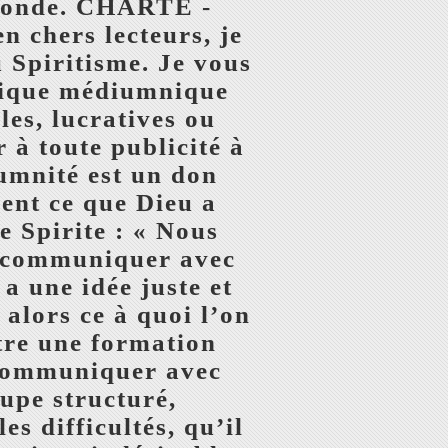
e monde. CHARTE -
hers lecteurs, je
u Spiritisme. Je vous
atique médiumnique
les, lucratives ou
 à toute publicité à
iumnité est un don
ent ce que Dieu a
e Spirite : « Nous
r communiquer avec
a une idée juste et
 alors ce à quoi l’on
tre une formation
 communiquer avec
oupe structuré,
es difficultés, qu’il