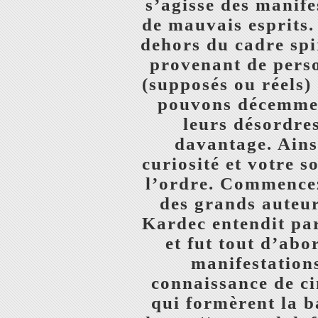
s’agisse des manife
de mauvais esprits.
dehors du cadre spi
provenant de perso
(supposés ou réels)
pouvons décemment
leurs désordre
davantage. Ains
curiosité et votre s
l’ordre. Commencez
des grands auteurs
Kardec entendit par
et fut tout d’abo
manifestations
connaissance de ci
qui formèrent la b