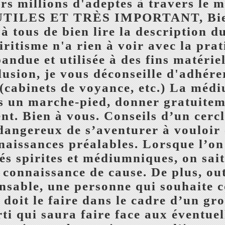
rs millions d'adeptes à travers l
LES ET TRÈS IMPORTANT, Bien c
t à tous de bien lire la description d
piritisme n'a rien à voir avec la pr
ndue et utilisée à des fins matériel
lusion, je vous déconseille d'adhérer
(cabinets de voyance, etc.) La méd
as un marche-pied, donner gratuitem
t. Bien à vous. Conseils d’un cercl
t dangereux de s’aventurer à vouloi
naissances préalables. Lorsque l’on 
tés spirites et médiumniques, on sait
e connaissance de cause. De plus, ou
ensable, une personne qui souhaite
doit le faire dans le cadre d’un gr
i qui saura faire face aux éventuell