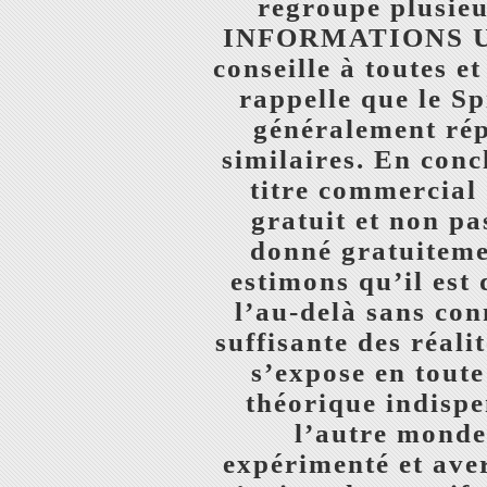
regroupe plusieu
INFORMATIONS UTI
conseille à toutes e
rappelle que le S
généralement répa
similaires. En conc
titre commercial 
gratuit et non p
donné gratuitemen
estimons qu’il es
l’au-delà sans con
suffisante des réali
s’expose en tout
théorique indisp
l’autre monde 
expérimenté et avert