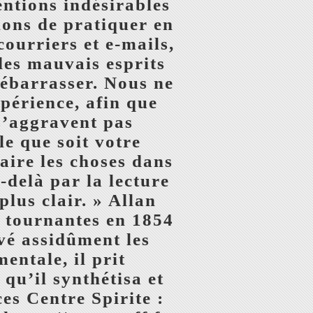
entions indésirables
lons de pratiquer en
ourriers et e-mails,
des mauvais esprits
débarrasser. Nous ne
périence, afin que
s’aggravent pas
e que soit votre
faire les choses dans
delà par la lecture
plus clair. » Allan
s tournantes en 1854
rvé assidûment les
entale, il prit
qu’il synthétisa et
es Centre Spirite :