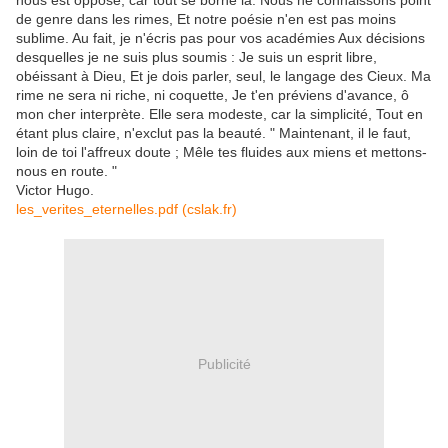
nous est opposé, car tout se borne là. Nous ne connaissons point
de genre dans les rimes, Et notre poésie n'en est pas moins
sublime. Au fait, je n'écris pas pour vos académies Aux décisions
desquelles je ne suis plus soumis : Je suis un esprit libre,
obéissant à Dieu, Et je dois parler, seul, le langage des Cieux. Ma
rime ne sera ni riche, ni coquette, Je t'en préviens d'avance, ô
mon cher interprète. Elle sera modeste, car la simplicité, Tout en
étant plus claire, n'exclut pas la beauté. " Maintenant, il le faut,
loin de toi l'affreux doute ; Mêle tes fluides aux miens et mettons-
nous en route. "
Victor Hugo.
les_verites_eternelles.pdf (cslak.fr)
Publicité