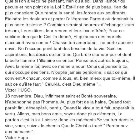
Que si l'on a vécu ne pensant, rien qu'à soi, Dans l'amour du
pécule et non point de la Loi ? Est-il rien de plus beau, rien de
plus consolant Que rendre la santé, les forces aux souffrants,
Eteindre les douleurs et porter l'allégresse Partout où dominait la
plus noire tristesse ? Combien seraient heureux d'échanger leurs
trésors, Leurs titres, leur renom et leur luxe effréné, Pour ce
sublime don que le Ciel t'a donné, Et qu'aucun des mortels
n'acquiert avec son or ! Chasse ton amertume : ne porte aucune
envie. Ne t'occupe point tant des besoins de ta vie. Suis les
aspirations, les désirs de ton âme Qui brûle d'amour pur et dont
la belle flamme T'illumine en entier. Pense aux autres toujours,
Avec la même foi, avec ce même amour. Celui qui pense à toi,
qui s'occupe des tiens, N'oublie jamais personne, il sait ce qui
convient A chacun, comme à tous, et, bien mieux que toi-même, Il
sait ce qu'il te faut " Celui-là, c'est Dieu même " !
Victor HUGO.
18 novembre. Dieu, infiniment saint et Bonté souveraine,
N'abandonne pas l'homme. Au plus fort de la haine, Quand tout
paraît fini, désespéré, perdu, Quand le vice a tout fait, apparaît la
vertu. Allons, mes bons amis, soyez donc plus cléments, Le
pardon c'est la loi. Laissez donc les méchants Se vautrer dans le
vice, vous, suivez le chemin Que le Christ a tracé " Pardonnez
aux humains ".
Victor Hugo.