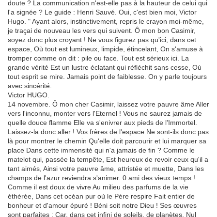
doute ? La communication n'est-elle pas à la hauteur de celui qui
l'a signée ? Le guide : Henri Sauvé. Oui, c'est bien moi, Victor
Hugo. " Ayant alors, instinctivement, repris le crayon moi-même,
je traçai de nouveau les vers qui suivent. Ô mon bon Casimir,
soyez donc plus croyant ! Ne vous figurez pas qu'ici, dans cet
espace, Où tout est lumineux, limpide, étincelant, On s'amuse à
tromper comme on dit : pile ou face. Tout est sérieux ici. La
grande vérité Est un lustre éclatant qui réfléchit sans cesse, Où
tout esprit se mire. Jamais point de faiblesse. On y parle toujours
avec sincérité.
Victor HUGO.
14 novembre. Ô mon cher Casimir, laissez votre pauvre âme Aller
vers l'inconnu, monter vers l'Eternel ! Vous ne saurez jamais de
quelle douce flamme Elle va s'enivrer aux pieds de l'Immortel.
Laissez-la donc aller ! Vos frères de l'espace Ne sont-ils donc pas
là pour montrer le chemin Qu'elle doit parcourir et lui marquer sa
place Dans cette immensité qui n'a jamais de fin ? Comme le
matelot qui, passée la tempête, Est heureux de revoir ceux qu'il a
tant aimés, Ainsi votre pauvre âme, attristée et muette, Dans les
champs de l'azur reviendra s'animer. 0 ami des vieux temps !
Comme il est doux de vivre Au milieu des parfums de la vie
éthérée, Dans cet océan pur où le Père respire Fait entier de
bonheur et d'amour épuré ! Béni soit notre Dieu ! Ses œuvres
sont parfaites ; Car, dans cet infini de soleils, de planètes, Nul