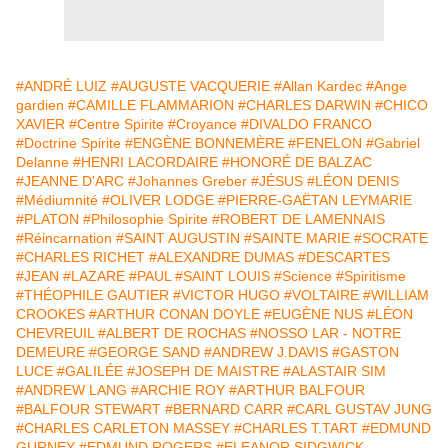
#ANDRÉ LUIZ
#AUGUSTE VACQUERIE
#Allan Kardec
#Ange
gardien
#CAMILLE FLAMMARION
#CHARLES DARWIN
#CHICO
XAVIER
#Centre Spirite
#Croyance
#DIVALDO FRANCO
#Doctrine Spirite
#ENGÈNE BONNEMÈRE
#FENELON
#Gabriel
Delanne
#HENRI LACORDAIRE
#HONORÉ DE BALZAC
#JEANNE D'ARC
#Johannes Greber
#JÉSUS
#LÉON DENIS
#Médiumnité
#OLIVER LODGE
#PIERRE-GAËTAN LEYMARIE
#PLATON
#Philosophie Spirite
#ROBERT DE LAMENNAIS
#Réincarnation
#SAINT AUGUSTIN
#SAINTE MARIE
#SOCRATE
#CHARLES RICHET
#ALEXANDRE DUMAS
#DESCARTES
#JEAN
#LAZARE
#PAUL
#SAINT LOUIS
#Science
#Spiritisme
#THÉOPHILE GAUTIER
#VICTOR HUGO
#VOLTAIRE
#WILLIAM
CROOKES
#ARTHUR CONAN DOYLE
#EUGÈNE NUS
#LÉON
CHEVREUIL
#ALBERT DE ROCHAS
#NOSSO LAR - NOTRE
DEMEURE
#GEORGE SAND
#ANDREW J.DAVIS
#GASTON
LUCE
#GALILÉE
#JOSEPH DE MAISTRE
#ALASTAIR SIM
#ANDREW LANG
#ARCHIE ROY
#ARTHUR BALFOUR
#BALFOUR STEWART
#BERNARD CARR
#CARL GUSTAV JUNG
#CHARLES CARLETON MASSEY
#CHARLES T.TART
#EDMUND
GURNEY
#EDMUND ROGERS
#ELEANOR SIDGWICK