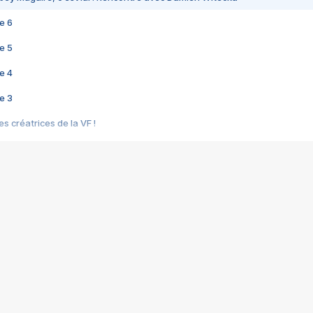
e 6
e 5
e 4
e 3
s créatrices de la VF !
e 2
e 1
e Mektoub My Love arrive enfin ! Rencontre avec Shaïn Boumedine et Sal
i : après Toni en famille
elle réalise le bouleversant Dites lui que je l'aime
ais ! Rencontre autour de Vie privée de Rebecca Zlotowski
 de Marguerite, Grave... Rencontre avec Ella Rumpf