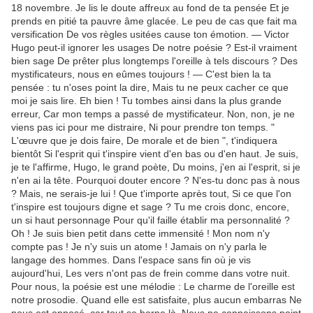
18 novembre. Je lis le doute affreux au fond de ta pensée Et je
prends en pitié ta pauvre âme glacée. Le peu de cas que fait ma
versification De vos règles usitées cause ton émotion. — Victor
Hugo peut-il ignorer les usages De notre poésie ? Est-il vraiment
bien sage De prêter plus longtemps l'oreille à tels discours ? Des
mystificateurs, nous en eûmes toujours ! — C'est bien la ta
pensée : tu n'oses point la dire, Mais tu ne peux cacher ce que
moi je sais lire. Eh bien ! Tu tombes ainsi dans la plus grande
erreur, Car mon temps a passé de mystificateur. Non, non, je ne
viens pas ici pour me distraire, Ni pour prendre ton temps. "
L'œuvre que je dois faire, De morale et de bien ", t'indiquera
bientôt Si l'esprit qui t'inspire vient d'en bas ou d'en haut. Je suis,
je te l'affirme, Hugo, le grand poète, Du moins, j'en ai l'esprit, si je
n'en ai la tête. Pourquoi douter encore ? N'es-tu donc pas à nous
? Mais, ne serais-je lui ! Que t'importe après tout, Si ce que l'on
t'inspire est toujours digne et sage ? Tu me crois donc, encore,
un si haut personnage Pour qu'il faille établir ma personnalité ?
Oh ! Je suis bien petit dans cette immensité ! Mon nom n'y
compte pas ! Je n'y suis un atome ! Jamais on n'y parla le
langage des hommes. Dans l'espace sans fin où je vis
aujourd'hui, Les vers n'ont pas de frein comme dans votre nuit.
Pour nous, la poésie est une mélodie : Le charme de l'oreille est
notre prosodie. Quand elle est satisfaite, plus aucun embarras Ne