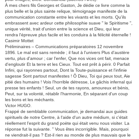
À mes chers fils Georges et Gaston, Je dédie ce livre comme la
plus belle et la plus sainte relique, témoignage manifeste de la
communication constante entre les vivants et les morts. Qu'ils
embrassent avec ardeur cette philosophie suave " le Spiritisme ",
unique vérité, trait d'union entre la science et Dieu, qui leur
rendra l'épreuve plus facile et les conduira à la félicité éternelle !
Casimir Mottet
Préliminaires – Communications préparatoires 12 novembre
1896. Le mal est sans remède ; il faut à l'univers Plus d'austère
vertu, plus d'amour ; car l'enfer, Que nos vices ont fait, menace
d'engloutir Et la terre et les Cieux. Tout est prêt à périr. 0 Parfait
Infini, qui rayonnes partout, Dont la Toute-puissance et l'infinie
sagesse Sont partout manifestes ! Ô Dieu, Toi qui peux tout, Aie
pitié des humains ! Vois l'horrible détresse, Le gâchis infernal qui
presse tes enfants ! Seul, un de tes rayons, amoureux et bénis,
Peut, sur ta volonté, rétablir l'harmonie, En séparant d'un coup
les bons et les méchants.
Victor HUGO.
Frappé de semblable communication, je demandai aux guides
spirituels de notre Centre, à l'aide d'un autre médium, si c'était
réellement l'esprit du grand poète qui était venu nous visiter. La
réponse fut la suivante. " Vous êtes incorrigible. Mais, pourquoi
ne viendrait-il pas ? Est-il rien au monde de plus mauvais que le