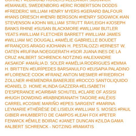
#EMANUEL SWEDENBORG
#ERIC ROBERTSON DODDS
#FREDERIC WILLIAM HENRY MYERS
#GERARD BALFOUR
#HANS DRIESCH
#HENRI BERGSON
#HENRY SIDGWICK
#IAN
STEVENSON
#JOHN WILLIAM STRUTT RAYLEIGH
#JOSEPH
BANKS RHINE
#SUSAN BLACKMORE
#WILLIAM BUTLER
YEATS
#WILLIAM FLETCHER BARRETT
#WILLIAM JAMES
#WILLIAM MC DOUGALL
#AMÉLIE GABRIELLE BOUDET
#FRANÇOIS ARAGO
#JOHANN H. PESTALOZZI
#ERNEST W.
OATEN
#RUFINA NOEGGERATH
#SOR JUANA INES DE LA
CRUZ
#ALBERT SCHRENCK-NOTZING
#ALEXANDRE
AKSAKOF
#AMÁLIA D. SOLER
#AMÉLIA RODRIGUES
#EMMA
H. BRITTEN
#EURÌPEDES BARSANULFO
#EUSAPIA PALADINO
#FLORENCE COOK
#FRANZ ANTON MESMER
#FRIEDRICH
ZOLLNER
#HEMENDRA BANERJEE
#ROCCO SANTOLIQUIDO
#DANIEL D. HOME
#LINDA GAZZERA
#ELISABETH
D'ESPERANCE
#CAIRBAR SCHUTEL
#CLARE OF ASSISI
#HUGH DOWDING
#RABINDRANATH TAGORE
#ALÉXIS
CARREL
#COSME MARIÑO
#EPES SARGENT
#MARINA
LEYMARIE
#THÉRÈSE DE LISIEUX
#WILLIAM S. MOSES
#PAUL
GIBIER
#HUMBERTO DE CAMPOS
#LEAH FOX
#PETER
FENWICK
#ÉMILE BOIRAC
#JANET DUNCAN
#ZILDA GAMA
#ALBERT SCHRENCK - NOTZING
#RAMATIS